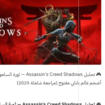
🎮 تحليل sassin’s Creed Shadows
أضخم عالم ياباني مفتوح (مراجعة شاملة 2025)
🎮
تحليل eed Shadows