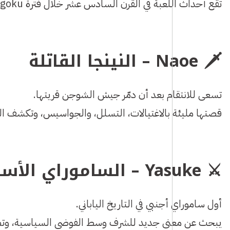
تقع أحداث اللعبة في القرن السادس عشر خلال فترة Sengoku المليئة بالحروب، الخيانة، والصراع على السلطة.
🗡️
Naoe – النينجا القاتلة
تسعى للانتقام بعد أن دمّر جيش الشوجن قريتها.
قصتها مليئة بالاغتيالات، التسلل، والجواسيس، وتكشف ا
⚔️
Yasuke – الساموراي الأسطوري
أول ساموراي أجنبي في التاريخ الياباني.
يبحث عن معنى جديد للشرف وسط الفوضى السياسية، وتضعه