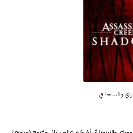
As — ثورة الساموراي والنينجا في
Assassin’s Cr — ثورة الساموراي والنينجا في أضخم عالم ياباني مفتوح (مراجعة