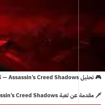
🎮 تحليل Assassin’s Creed Shadows — ثورة الساموراي والنينجا في أضخم عالم ياباني مفتوح (مراجعة شاملة 2025)
🗡️
مقدمة عن لعبة Assassin’s Creed Shadows