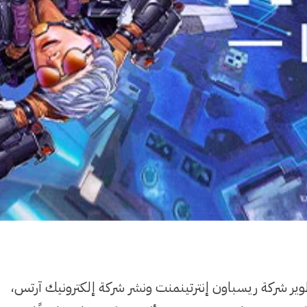
ر شركة ريسباون إنترتينمنت ونشر شركة إلكترونيك آرتس،