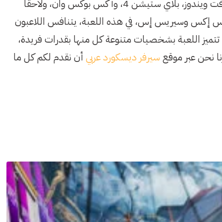
تم إصدارها لأول مرة في فبراير 2019 على أجهزة مايكروسوفت ويندوز، بلاي ستيشن 4، وأكس بوكس وان، ولاحقًا
يشن 5، وإكس بوكس سيريس إكس وسيريس إس، في هذه اللعبة، يتنافس اللاعبون
 تتميز اللعبة بشخصيات متنوعة كل منها بقدرات فريدة،
نا نحن عبر موقع
سيرفر ديسكورد عربي
أن نقدم لكم كل ما